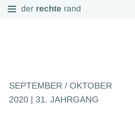
Open
der
rechte
rand
der
rechte
rand
Menu
SEITEN
Home
Aktuell
Suche
SEPTEMBER / OKTOBER
Magazin
Audio
Abonnement
2020 | 31. JAHRGANG
Downloads
Impressum
Datenschutz
SCHWERPUNKTE
Schwerpunkte Übersicht