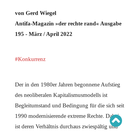
Schwerpunkt AFD-Verbot
Schwerpunkt zur USA und Faschist Trump
von Gerd Wiegel
Schwerpunkt »Identitäre Bewegung«
Schwerpunkt NSU
Schwerpunkt »Reichsbürger«
Antifa-Magazin »der rechte rand« Ausgabe
Schwerpunkt NPD
195 - März / April 2022
AUSGABEN
Ausgaben Übersicht
Ausgabe 221
#Konkurrenz
Ausgabe 220
Ausgabe 219
Ausgabe 218
Ausgabe 217
Ausgabe 216
Der in den 1980er Jahren begonnene Aufstieg
des neoliberalen Kapitalismusmodells ist
Begleitumstand und Bedingung für die sich seit
1990 modernisierende extreme Rechte. Dabei
ist deren Verhältnis durchaus zwiespältig und