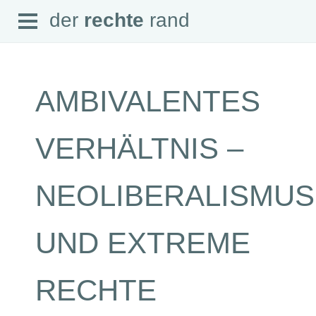
Open
der
rechte
rand
der
rechte
rand
Menu
AMBIVALENTES
SEITEN
VERHÄLTNIS –
Home
Aktuell
Suche
NEOLIBERALISMUS
Magazin
Audio
Abonnement
UND EXTREME
Downloads
Impressum
Datenschutz
RECHTE
SCHWERPUNKTE
Schwerpunkte Übersicht