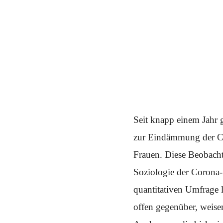
Schwerpunkt NPD
AUSGABEN
Ausgaben Übersicht
Ausgabe 221
Ausgabe 220
Ausgabe 219
Ausgabe 218
Ausgabe 217
Ausgabe 216
Seit knapp einem Jahr
zur Eindämmung der Cor
Frauen. Diese Beobachtu
Soziologie der Corona-P
quantitativen Umfrage 
offen gegenüber, weise