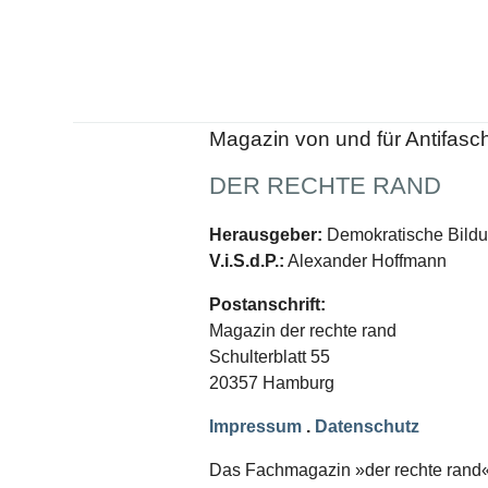
Schwerpunkt NPD
AUSGABEN
Ausgaben Übersicht
Ausgabe 221
Ausgabe 220
Magazin von und für Antifasc
Ausgabe 219
Ausgabe 218
DER RECHTE RAND
Ausgabe 217
Ausgabe 216
Herausgeber:
Demokratische Bildun
V.i.S.d.P.:
Alexander Hoffmann
Postanschrift:
Magazin der rechte rand
Schulterblatt 55
20357 Hamburg
Impressum
.
Datenschutz
Das Fachmagazin »der rechte rand« er