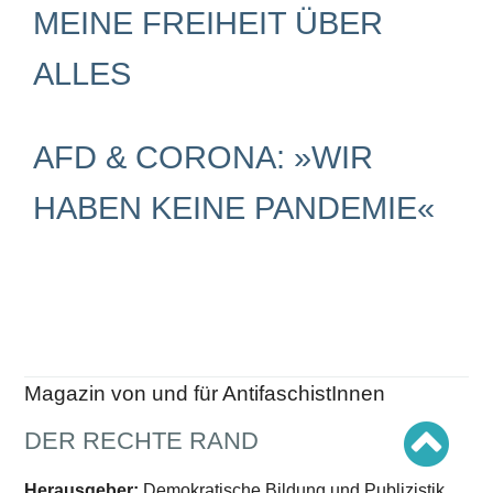
Schwerpunkt AFD-Verbot
MEINE FREIHEIT ÜBER
Schwerpunkt zur USA und Faschist Trump
Schwerpunkt »Identitäre Bewegung«
Schwerpunkt NSU
ALLES
Schwerpunkt »Reichsbürger«
Schwerpunkt NPD
AUSGABEN
AFD & CORONA: »WIR
Ausgaben Übersicht
HABEN KEINE PANDEMIE«
Ausgabe 221
Ausgabe 220
Ausgabe 219
Ausgabe 218
Ausgabe 217
Ausgabe 216
Magazin von und für AntifaschistInnen
DER RECHTE RAND
Herausgeber:
Demokratische Bildung und Publizistik