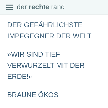
Open
der
rechte
rand
der
rechte
rand
Menu
DER GEFÄHRLICHSTE
IMPFGEGNER DER WELT
SEITEN
»WIR SIND TIEF
Home
Aktuell
Suche
VERWURZELT MIT DER
Magazin
Audio
ERDE!«
Abonnement
Downloads
Impressum
Datenschutz
BRAUNE ÖKOS
SCHWERPUNKTE
Schwerpunkte Übersicht