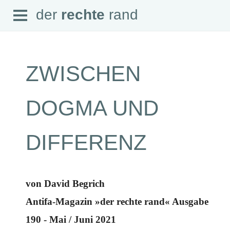
Open
der
rechte
rand
der
rechte
rand
Menu
ZWISCHEN
SEITEN
DOGMA UND
Home
Aktuell
Suche
DIFFERENZ
Magazin
Audio
Abonnement
Downloads
Impressum
von David Begrich
Datenschutz
Antifa-Magazin »der rechte rand« Ausgabe
SCHWERPUNKTE
190 - Mai / Juni 2021
Schwerpunkte Übersicht