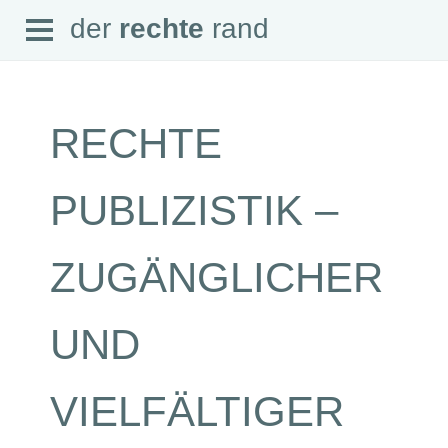
Open
der
rechte
rand
der
rechte
rand
Menu
RECHTE
SEITEN
PUBLIZISTIK –
Home
Aktuell
Suche
ZUGÄNGLICHER
Magazin
Audio
Abonnement
UND
Downloads
Impressum
Datenschutz
VIELFÄLTIGER
SCHWERPUNKTE
Schwerpunkte Übersicht