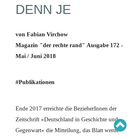
Schwerpunkt AFD-Verbot
DENN JE
Schwerpunkt zur USA und Faschist Trump
Schwerpunkt »Identitäre Bewegung«
Schwerpunkt NSU
Schwerpunkt »Reichsbürger«
Schwerpunkt NPD
von Fabian Virchow
AUSGABEN
Magazin "der rechte rand" Ausgabe 172 -
Ausgaben Übersicht
Mai / Juni 2018
Ausgabe 221
Ausgabe 220
Ausgabe 219
Ausgabe 218
Ausgabe 217
#Publikationen
Ausgabe 216
Ende 2017 erreichte die BezieherInnen der
Zeitschrift »Deutschland in Geschichte und
Gegenwart« die Mitteilung, das Blatt werde