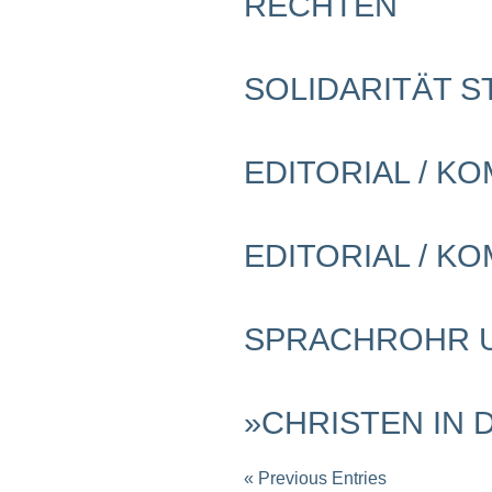
RECHTEN
Schwerpunkt NPD
AUSGABEN
SOLIDARITÄT S
Ausgaben Übersicht
Ausgabe 221
Ausgabe 220
Ausgabe 219
EDITORIAL / K
Ausgabe 218
Ausgabe 217
Ausgabe 216
EDITORIAL / K
SPRACHROHR U
»CHRISTEN IN 
« Previous Entries