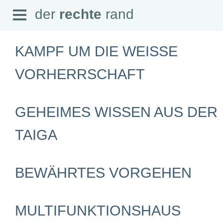
Open
der
rechte
rand
der
rechte
rand
Menu
KAMPF UM DIE WEISSE V
ORHERRSCHAFT
SEITEN
GEHEIMES WISSEN AUS DER
Home
Aktuell
Suche
TAIGA
Magazin
Audio
Abonnement
Downloads
BEWÄHRTES VORGEHEN
Impressum
Datenschutz
SCHWERPUNKTE
MULTIFUNKTIONSHAUS
Schwerpunkte Übersicht