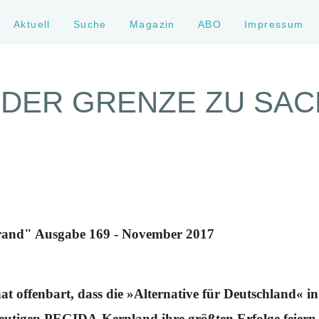
Aktuell
Suche
Magazin
ABO
Impressum
 DER GRENZE ZU SA
 rand" Ausgabe 169 - November 2017
t offenbart, dass die »Alternative für Deutschland« in
utigen PEGIDA-Kernland ihre größten Erfolge feiern