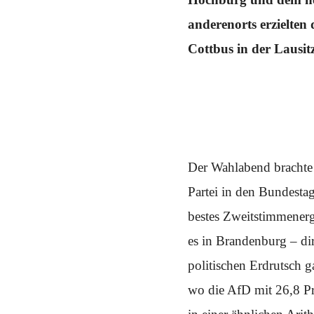
Schwerpunkt NPD
anderenorts erzielten
AUSGABEN
Cottbus in der Lausitz
Ausgaben Übersicht
Ausgabe 221
Ausgabe 220
Ausgabe 219
Ausgabe 218
Ausgabe 217
Ausgabe 216
Der Wahlabend brachte 
Partei in den Bundestag 
bestes Zweitstimmenerg
es in Brandenburg – di
politischen Erdrutsch 
wo die AfD mit 26,8 Pr