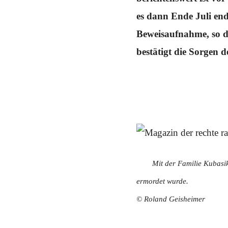
Schwerpunkt NPD
es dann Ende Juli end
AUSGABEN
Beweisaufnahme, so d
Ausgaben Übersicht
bestätigt die Sorgen d
Ausgabe 221
Ausgabe 220
Ausgabe 219
Ausgabe 218
Ausgabe 217
Ausgabe 216
Mit der Familie Kubas
ermordet wurde.
© Roland Geisheimer