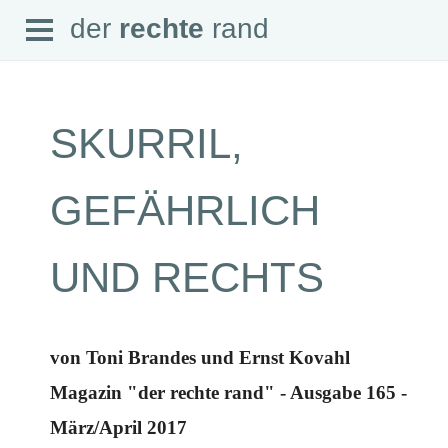
Open
der
rechte
rand
der
rechte
rand
Menu
SKURRIL,
SEITEN
GEFÄHRLICH
Home
Aktuell
Suche
UND RECHTS
Magazin
Audio
Abonnement
Downloads
Impressum
von Toni Brandes und Ernst Kovahl
Datenschutz
Magazin "der rechte rand" - Ausgabe 165 -
SCHWERPUNKTE
März/April 2017
Schwerpunkte Übersicht