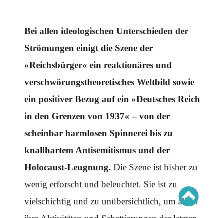
Schwerpunkt AFD-Verbot
Schwerpunkt zur USA und Faschist Trump
Schwerpunkt »Identitäre Bewegung«
Schwerpunkt NSU
Bei allen ideologischen Unterschieden der
Schwerpunkt »Reichsbürger«
Schwerpunkt NPD
Strömungen einigt die Szene der
»Reichsbürger« ein reaktionäres und
AUSGABEN
verschwörungstheore­tisches Weltbild sowie
Ausgaben Übersicht
Ausgabe 221
ein positiver Bezug auf ein »Deutsches Reich
Ausgabe 220
Ausgabe 219
Ausgabe 218
in den Grenzen von 1937« – von der
Ausgabe 217
Ausgabe 216
scheinbar harmlosen Spinnerei bis zu
knallhartem Antisemitismus und der
Holocaust-Leugnung.
Die Szene ist bisher zu
wenig erforscht und beleuchtet. Sie ist zu
vielschichtig und zu unübersichtlich, um allein