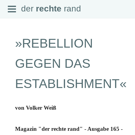
Open
der
rechte
rand
der
rechte
rand
Menu
»REBELLION
SEITEN
GEGEN DAS
Home
Aktuell
Suche
ESTABLISHMENT«
Magazin
Audio
Abonnement
Downloads
Impressum
von Volker Weiß
Datenschutz
SCHWERPUNKTE
Magazin "der rechte rand" - Ausgabe 165 -
Schwerpunkte Übersicht