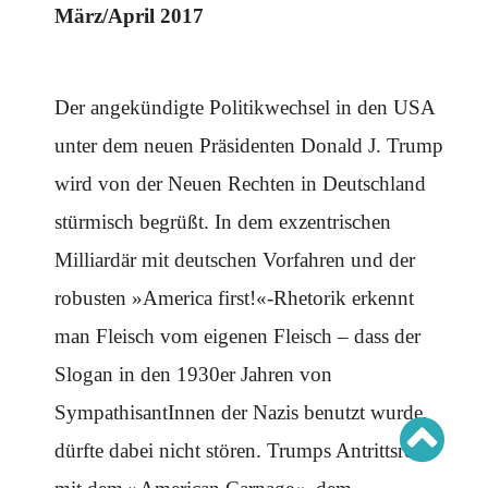
Schwerpunkt AFD-Verbot
März/April 2017
Schwerpunkt zur USA und Faschist Trump
Schwerpunkt »Identitäre Bewegung«
Schwerpunkt NSU
Schwerpunkt »Reichsbürger«
Schwerpunkt NPD
Der angekündigte Politikwechsel in den USA
unter dem neuen Präsidenten Donald J. Trump
AUSGABEN
wird von der Neuen Rechten in Deutschland
Ausgaben Übersicht
Ausgabe 221
stürmisch begrüßt. In dem exzentrischen
Ausgabe 220
Ausgabe 219
Ausgabe 218
Milliardär mit deutschen Vorfahren und der
Ausgabe 217
Ausgabe 216
robusten »America first!«-Rhetorik erkennt
man Fleisch vom eigenen Fleisch – dass der
Slogan in den 1930er Jahren von
SympathisantInnen der Nazis benutzt wurde,
dürfte dabei nicht stören. Trumps Antrittsrede