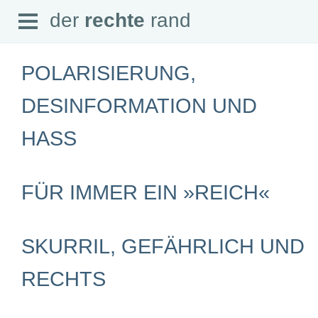
Open
der
rechte
rand
der
rechte
rand
Menu
POLARISIERUNG,
DESINFORMATION UND
HASS
SEITEN
Home
Aktuell
Suche
FÜR IMMER EIN »REICH«
Magazin
Audio
Abonnement
Downloads
SKURRIL, GEFÄHRLICH UND
Impressum
Datenschutz
RECHTS
SCHWERPUNKTE
Schwerpunkte Übersicht