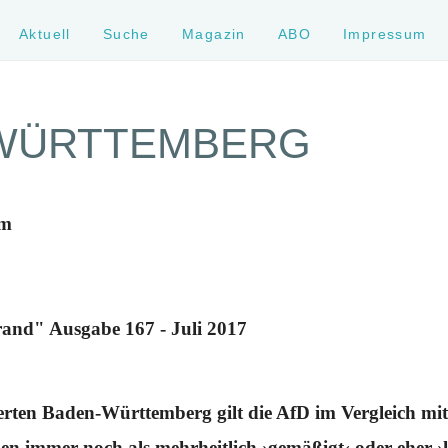
Aktuell
Suche
Magazin
ABO
Impressum
WÜRTTEMBERG
um
rand" Ausgabe 167 - Juli 2017
erten Baden-Württemberg gilt die AfD im Vergleich m
len immer noch als mehrheitlich ›gemäßigt‹ oder eher ›