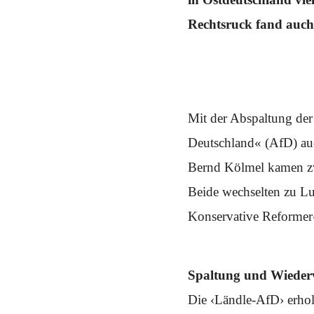
Schwerpunkt NPD
Rechtsruck fand auch 
AUSGABEN
Ausgaben Übersicht
Ausgabe 221
Ausgabe 220
Ausgabe 219
Ausgabe 218
Mit der Abspaltung der
Ausgabe 217
Ausgabe 216
Deutschland« (AfD) au
Bernd Kölmel kamen zw
Beide wechselten zu Luc
Konservative Reforme
Spaltung und Wieder
Die ‹Ländle-AfD› erho