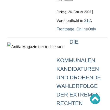
Schwerpunkt AFD-Verbot
Schwerpunkt zur USA und Faschist Trump
Schwerpunkt »Identitäre Bewegung«
|
Freitag, 24. Januar 2025
Schwerpunkt NSU
Schwerpunkt »Reichsbürger«
Veröffentlicht in
212
,
Schwerpunkt NPD
Frontpage
,
OnlineOnly
AUSGABEN
DIE
Ausgaben Übersicht
Ausgabe 221
Ausgabe 220
Ausgabe 219
Ausgabe 218
KOMMUNALEN
Ausgabe 217
Ausgabe 216
KANDIDATUREN
UND DROHENDE
WAHLERFOLGE
DER EXTREMEN
RECHTEN