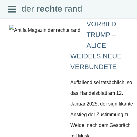
Open
der
rechte
rand
der
rechte
rand
Menu
VORBILD
TRUMP –
ALICE
WEIDELS NEUE
SEITEN
VERBÜNDETE
Home
Aktuell
Suche
Auffallend sei tatsächlich, so
Magazin
Audio
das Handelsblatt am 12.
Abonnement
Downloads
Januar 2025, der signifikante
Impressum
Datenschutz
Anstieg der Zustimmung zu
SCHWERPUNKTE
Weidel nach dem Gespräch
Schwerpunkte Übersicht
mit Musk.