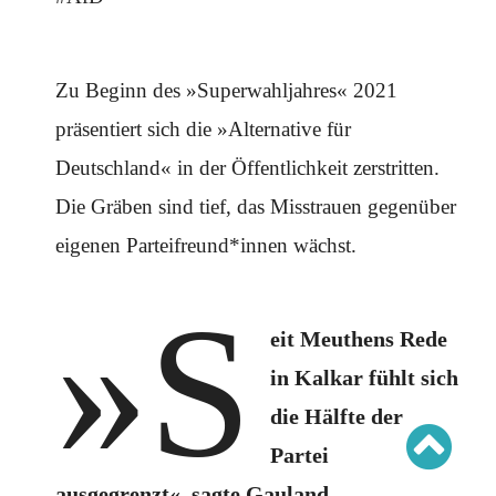
Schwerpunkt AFD-Verbot
Schwerpunkt zur USA und Faschist Trump
Schwerpunkt »Identitäre Bewegung«
Schwerpunkt NSU
Schwerpunkt »Reichsbürger«
Zu Beginn des »Superwahljahres« 2021
Schwerpunkt NPD
präsentiert sich die »Alternative für
AUSGABEN
Deutschland« in der Öffentlichkeit zerstritten.
Ausgaben Übersicht
Die Gräben sind tief, das Misstrauen gegenüber
Ausgabe 221
Ausgabe 220
eigenen Parteifreund*innen wächst.
Ausgabe 219
Ausgabe 218
Ausgabe 217
»S
Ausgabe 216
eit Meuthens Rede
in Kalkar fühlt sich
die Hälfte der
Partei
ausgegrenzt«, sagte Gauland.