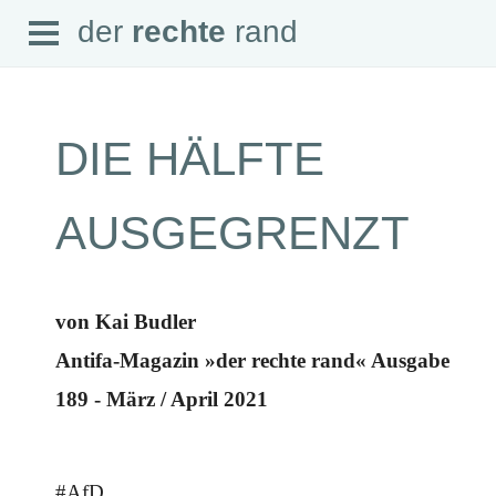
Open
der
rechte
rand
der
rechte
rand
Menu
DIE HÄLFTE
SEITEN
AUSGEGRENZT
Home
Aktuell
Suche
Magazin
von Kai Budler
Audio
Abonnement
Antifa-Magazin »der rechte rand« Ausgabe
Downloads
Impressum
189 - März / April 2021
Datenschutz
SCHWERPUNKTE
Schwerpunkte Übersicht
#AfD