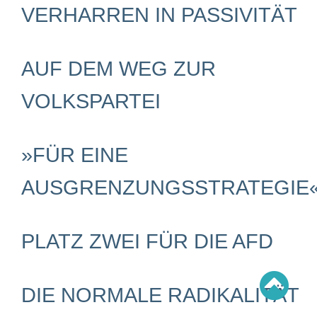
Schwerpunkt AFD-Verbot
VERHARREN IN PASSIVITÄT
Schwerpunkt zur USA und Faschist Trump
Schwerpunkt »Identitäre Bewegung«
Schwerpunkt NSU
Schwerpunkt »Reichsbürger«
AUF DEM WEG ZUR
Schwerpunkt NPD
AUSGABEN
VOLKSPARTEI
Ausgaben Übersicht
Ausgabe 221
Ausgabe 220
»FÜR EINE
Ausgabe 219
Ausgabe 218
Ausgabe 217
AUSGRENZUNGSSTRATEGIE
Ausgabe 216
PLATZ ZWEI FÜR DIE AFD
DIE NORMALE RADIKALITÄT