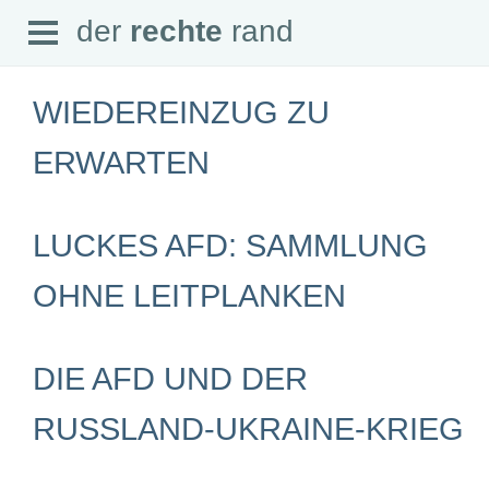
Open
der
rechte
rand
der
rechte
rand
Menu
WIEDEREINZUG ZU
ERWARTEN
SEITEN
LUCKES AFD: SAMMLUNG
Home
Aktuell
Suche
OHNE LEITPLANKEN
Magazin
Audio
Abonnement
Downloads
DIE AFD UND DER
Impressum
Datenschutz
RUSSLAND-UKRAINE-KRIEG
SCHWERPUNKTE
Schwerpunkte Übersicht