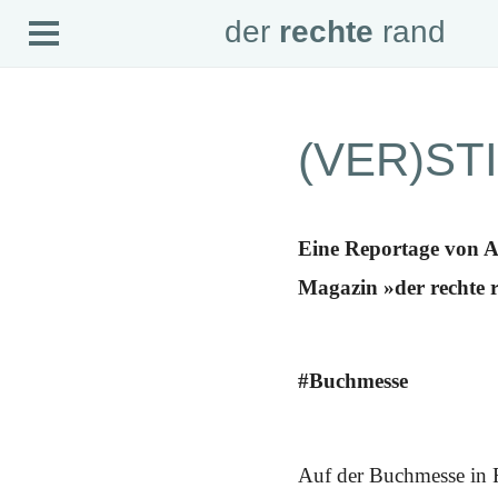
Open
der
rechte
rand
der
rechte
rand
Menu
SEITEN
(VER)S
Home
Aktuell
Suche
Magazin
Audio
Eine Reportage von A
Abonnement
Downloads
Magazin »der rechte 
Impressum
Datenschutz
SCHWERPUNKTE
#Buchmesse
Schwerpunkte Übersicht
Schwerpunkt AFD-Verbot
Schwerpunkt zur USA und Faschist Trump
Schwerpunkt »Identitäre Bewegung«
Schwerpunkt NSU
Auf der Buchmesse in F
Schwerpunkt »Reichsbürger«