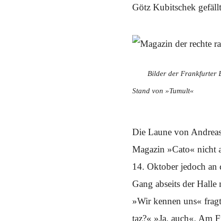
Schwerpunkt NPD
Götz Kubitschek gefällt
AUSGABEN
Ausgaben Übersicht
Ausgabe 221
Ausgabe 220
Ausgabe 219
Bilder der Frankfurter
Ausgabe 218
Ausgabe 217
Stand von »Tumult«
Ausgabe 216
Die Laune von Andreas 
Magazin »Cato« nicht a
14. Oktober jedoch an 
Gang abseits der Halle 
»Wir kennen uns« fragt 
taz?« »Ja, auch«. Am F