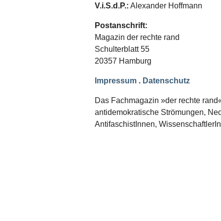
Schwerpunkt NPD
V.i.S.d.P.:
Alexander Hoffmann
AUSGABEN
Postanschrift:
Magazin der rechte rand
Ausgaben Übersicht
Schulterblatt 55
Ausgabe 221
Ausgabe 220
20357 Hamburg
Ausgabe 219
Ausgabe 218
Impressum
.
Datenschutz
Ausgabe 217
Ausgabe 216
Das Fachmagazin »der rechte rand« er
antidemokratische Strömungen, Neon
AntifaschistInnen, WissenschaftlerI