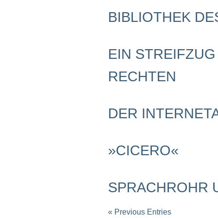
Schwerpunkt NPD
BIBLIOTHEK D
AUSGABEN
Ausgaben Übersicht
Ausgabe 221
EIN STREIFZUG
Ausgabe 220
Ausgabe 219
RECHTEN
Ausgabe 218
Ausgabe 217
Ausgabe 216
DER INTERNET
»CICERO«
SPRACHROHR U
« Previous Entries