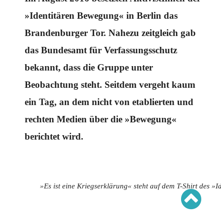
Schwerpunkt AFD-Verbot
Schwerpunkt zur USA und Faschist Trump
»Identitären Bewegung« in Berlin das
Schwerpunkt »Identitäre Bewegung«
Schwerpunkt NSU
Brandenburger Tor. Nahezu zeitgleich gab
Schwerpunkt »Reichsbürger«
Schwerpunkt NPD
das Bundesamt für Verfassungsschutz
AUSGABEN
bekannt, dass die Gruppe unter
Ausgaben Übersicht
Beobachtung steht. Seitdem vergeht kaum
Ausgabe 221
Ausgabe 220
ein Tag, an dem nicht von etablierten und
Ausgabe 219
Ausgabe 218
rechten Medien über die »Bewegung«
Ausgabe 217
Ausgabe 216
berichtet wird.
»Es ist eine Kriegserklärung« steht auf dem T-Shirt des »