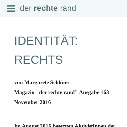
Open
der
rechte
rand
der
rechte
rand
Menu
IDENTITÄT:
SEITEN
RECHTS
Home
Aktuell
Suche
Magazin
von Margarete Schlüter
Audio
Abonnement
Magazin "der rechte rand" Ausgabe 163 -
Downloads
Impressum
November 2016
Datenschutz
SCHWERPUNKTE
Schwerpunkte Übersicht
Im August 2016 besetzten AktivistInnen der