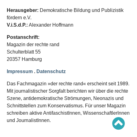
Schwerpunkt AFD-Verbot
Schwerpunkt zur USA und Faschist Trump
Herausgeber:
Demokratische Bildung und Publizistik
Schwerpunkt »Identitäre Bewegung«
fördern e.V.
Schwerpunkt NSU
Schwerpunkt »Reichsbürger«
V.i.S.d.P.:
Alexander Hoffmann
Schwerpunkt NPD
Postanschrift:
AUSGABEN
Magazin der rechte rand
Ausgaben Übersicht
Schulterblatt 55
Ausgabe 221
20357 Hamburg
Ausgabe 220
Ausgabe 219
Impressum
.
Datenschutz
Ausgabe 218
Ausgabe 217
Ausgabe 216
Das Fachmagazin »der rechte rand« erscheint seit 1989.
Mit journalistischer Sorgfalt berichten wir über die rechte
Szene, antidemokratische Strömungen, Neonazis und
Schnittstellen zum Konservatismus. Für unser Magazin
schreiben aktive AntifaschistInnen, WissenschaftlerInnen
und JournalistInnen.