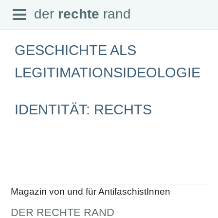
Open
der
rechte
rand
der
rechte
rand
Menu
GESCHICHTE ALS
LEGITIMATIONSIDEOLOGIE
SEITEN
IDENTITÄT: RECHTS
Home
Aktuell
Suche
Magazin
Audio
Abonnement
Downloads
Impressum
Datenschutz
Magazin von und für AntifaschistInnen
SCHWERPUNKTE
DER RECHTE RAND
Schwerpunkte Übersicht