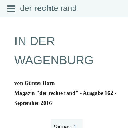
Open
der
rechte
rand
der
rechte
rand
Menu
IN DER
SEITEN
WAGENBURG
Home
Aktuell
Suche
Magazin
von Günter Born
Audio
Abonnement
Magazin "der rechte rand" - Ausgabe 162 -
Downloads
Impressum
September 2016
Datenschutz
SCHWERPUNKTE
Schwerpunkte Übersicht
Seiten:
1
.