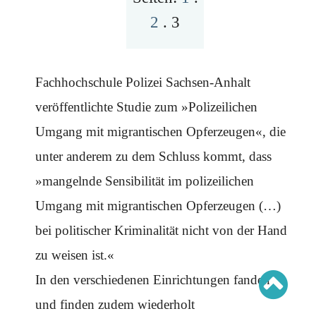
Schwerpunkt AFD-Verbot
Schwerpunkt zur USA und Faschist Trump
2
.
3
Schwerpunkt »Identitäre Bewegung«
Schwerpunkt NSU
Schwerpunkt »Reichsbürger«
Schwerpunkt NPD
Fachhochschule Polizei Sachsen-Anhalt
AUSGABEN
veröffentlichte Studie zum »Polizeilichen
Ausgaben Übersicht
Umgang mit migrantischen Opferzeugen«, die
Ausgabe 221
Ausgabe 220
Ausgabe 219
unter anderem zu dem Schluss kommt, dass
Ausgabe 218
Ausgabe 217
»mangelnde Sensibilität im polizeilichen
Ausgabe 216
Umgang mit migrantischen Opferzeugen (…)
bei politischer Kriminalität nicht von der Hand
zu weisen ist.«
In den verschiedenen Einrichtungen fanden
und finden zudem wiederholt