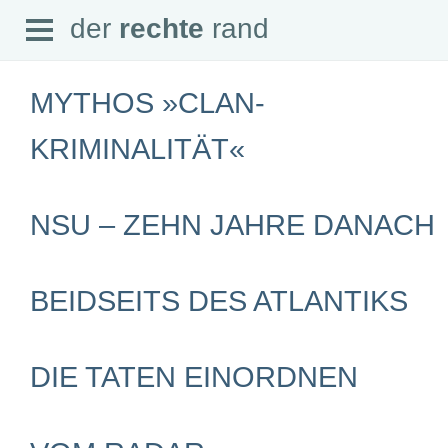
Open
der
rechte
rand
der
rechte
rand
Menu
MYTHOS »CLAN-
KRIMINALITÄT«
SEITEN
NSU – ZEHN JAHRE DANACH
Home
Aktuell
Suche
Magazin
BEIDSEITS DES ATLANTIKS
Audio
Abonnement
Downloads
Impressum
Datenschutz
DIE TATEN EINORDNEN
SCHWERPUNKTE
Schwerpunkte Übersicht