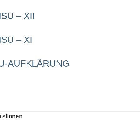
U – XII
SU – XI
SU-AUFKLÄRUNG
histInnen