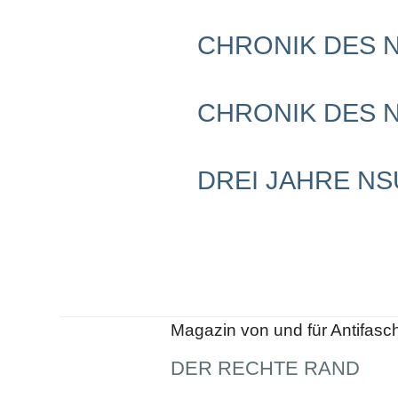
Schwerpunkt NPD
CHRONIK DES NS
AUSGABEN
Ausgaben Übersicht
Ausgabe 221
Ausgabe 220
CHRONIK DES N
Ausgabe 219
Ausgabe 218
Ausgabe 217
Ausgabe 216
DREI JAHRE N
Magazin von und für Antifasc
DER RECHTE RAND