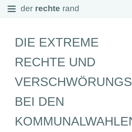
Open
der
rechte
rand
der
rechte
rand
Menu
DIE EXTREME
SEITEN
RECHTE UND
Home
Aktuell
Suche
VERSCHWÖRUNGSI
Magazin
Audio
Abonnement
BEI DEN
Downloads
Impressum
Datenschutz
KOMMUNALWAHLE
SCHWERPUNKTE
Schwerpunkte Übersicht