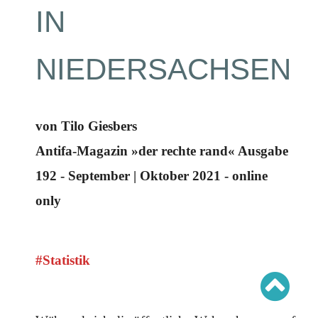
Schwerpunkt AFD-Verbot
IN
Schwerpunkt zur USA und Faschist Trump
Schwerpunkt »Identitäre Bewegung«
Schwerpunkt NSU
Schwerpunkt »Reichsbürger«
NIEDERSACHSEN
Schwerpunkt NPD
AUSGABEN
Ausgaben Übersicht
von Tilo Giesbers
Ausgabe 221
Ausgabe 220
Antifa-Magazin »der rechte rand« Ausgabe
Ausgabe 219
Ausgabe 218
192 - September | Oktober 2021 - online
Ausgabe 217
Ausgabe 216
only
#Statistik