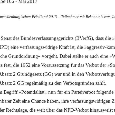
mecklenburgischen Friedland 2013 – Teilnehmer mit Bekenntnis zum J
er Senat des Bundesverfassungsgerichts (BVerfG), dass die
NPD) eine verfassungswidrige Kraft ist, die »aggressiv-käm
ische Grundordnung« vorgeht. Dabei stellte er auch eine 
 fest, die 1952 eine Voraussetzung für das Verbot der »Soz
 Absatz 2 Grundgesetz (GG) war und in den Verbotsverfüg
 Absatz 2 GG regelmäßig zu den Verbotsgründen zählt.
 Begriff »Potentialität« nun für ein Parteiverbot folgend
hbarer Zeit eine Chance haben, ihre verfassungswidrigen Zie
 der Rechtslage, die weit über das NPD-Verbot hinausweist