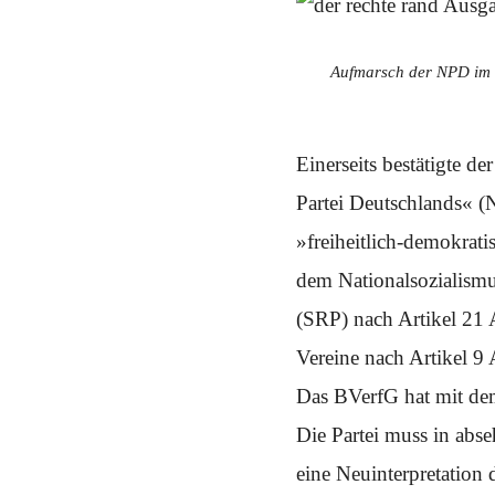
Schwerpunkt NPD
AUSGABEN
Aufmarsch der NPD im 
Ausgaben Übersicht
Ausgabe 221
Ausgabe 220
Ausgabe 219
Einerseits bestätigte d
Ausgabe 218
Ausgabe 217
Partei Deutschlands« (
Ausgabe 216
»freiheitlich-demokrat
dem Nationalsozialismus
(SRP) nach Artikel 21
Vereine nach Artikel 9
Das BVerfG hat mit dem
Die Partei muss in abse
eine Neuinterpretation