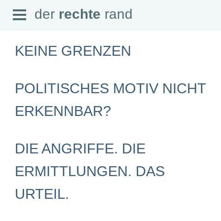
Open
der
rechte
rand
der
rechte
rand
Menu
KEINE GRENZEN
POLITISCHES MOTIV NICHT
SEITEN
ERKENNBAR?
Home
Aktuell
Suche
Magazin
DIE ANGRIFFE. DIE
Audio
Abonnement
Downloads
ERMITTLUNGEN. DAS
Impressum
Datenschutz
URTEIL.
SCHWERPUNKTE
Schwerpunkte Übersicht