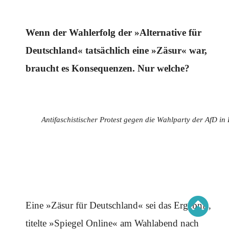
Schwerpunkt AFD-Verbot
Schwerpunkt zur USA und Faschist Trump
Schwerpunkt »Identitäre Bewegung«
Schwerpunkt NSU
Wenn der Wahlerfolg der »Alternative für
Schwerpunkt »Reichsbürger«
Schwerpunkt NPD
Deutschland« tatsächlich eine »Zäsur« war,
braucht es Konsequenzen. Nur welche?
AUSGABEN
Ausgaben Übersicht
Ausgabe 221
Ausgabe 220
Ausgabe 219
Antifaschistischer Protest gegen die Wahlparty der AfD in
Ausgabe 218
Ausgabe 217
Ausgabe 216
Eine »Zäsur für Deutschland« sei das Ergebnis,
titelte »Spiegel Online« am Wahlabend nach