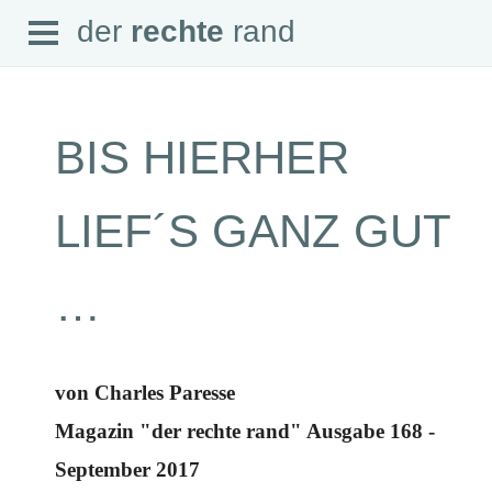
Open
der
rechte
rand
der
rechte
rand
Menu
BIS HIERHER
SEITEN
LIEF´S GANZ GUT
Home
Aktuell
Suche
…
Magazin
Audio
Abonnement
Downloads
Impressum
von Charles Paresse
Datenschutz
Magazin "der rechte rand" Ausgabe 168 -
SCHWERPUNKTE
September 2017
Schwerpunkte Übersicht