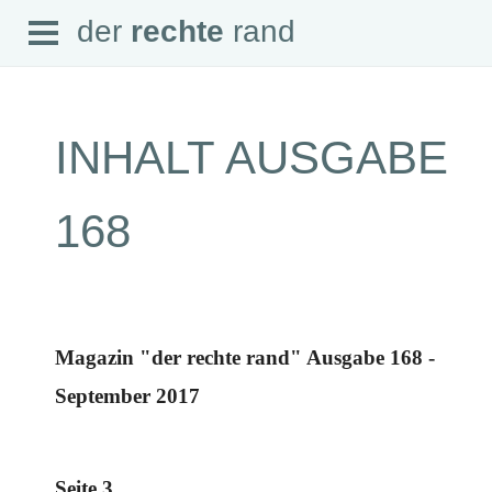
Open
der
rechte
rand
der
rechte
rand
Menu
INHALT AUSGABE
SEITEN
168
Home
Aktuell
Suche
Magazin
Audio
Abonnement
Magazin "der rechte rand" Ausgabe 168 -
Downloads
Impressum
September 2017
Datenschutz
SCHWERPUNKTE
Schwerpunkte Übersicht
Seite 3