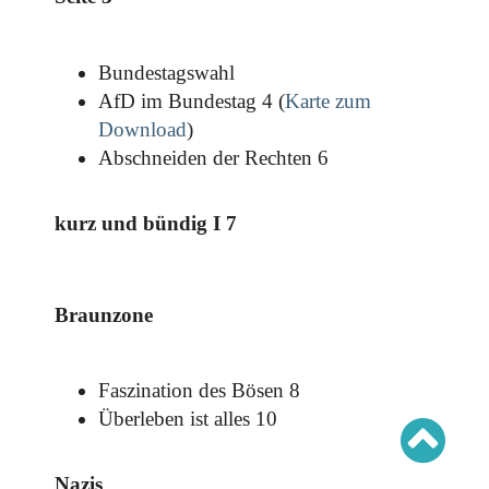
Schwerpunkt AFD-Verbot
Schwerpunkt zur USA und Faschist Trump
Schwerpunkt »Identitäre Bewegung«
Schwerpunkt NSU
Bundestagswahl
Schwerpunkt »Reichsbürger«
AfD im Bundestag 4 (
Karte zum
Schwerpunkt NPD
Download
)
AUSGABEN
Abschneiden der Rechten 6
Ausgaben Übersicht
Ausgabe 221
kurz und bündig I 7
Ausgabe 220
Ausgabe 219
Ausgabe 218
Ausgabe 217
Ausgabe 216
Braunzone
Faszination des Bösen 8
Überleben ist alles 10
Nazis