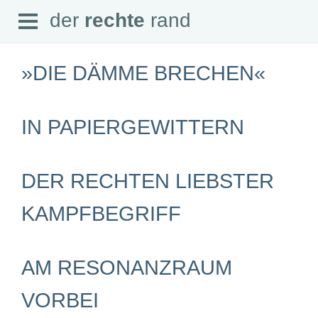
Open
der
rechte
rand
der
rechte
rand
Menu
»DIE DÄMME BRECHEN«
IN PAPIERGEWITTERN
SEITEN
Home
Aktuell
DER RECHTEN LIEBSTER
Suche
Magazin
KAMPFBEGRIFF
Audio
Abonnement
Downloads
Impressum
Datenschutz
AM RESONANZRAUM
SCHWERPUNKTE
VORBEI
Schwerpunkte Übersicht