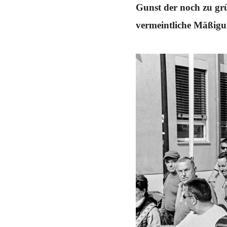
Schwerpunkt NPD
Gunst der noch zu grü
vermeintliche Mäßigun
AUSGABEN
Ausgaben Übersicht
Ausgabe 221
Ausgabe 220
Ausgabe 219
Ausgabe 218
Ausgabe 217
Ausgabe 216