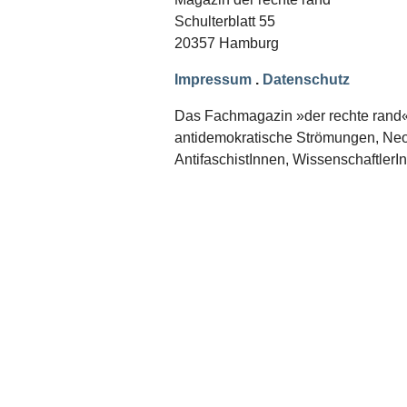
Schwerpunkt NPD
Schulterblatt 55
20357 Hamburg
AUSGABEN
Ausgaben Übersicht
Impressum
.
Datenschutz
Ausgabe 221
Ausgabe 220
Das Fachmagazin »der rechte rand« er
Ausgabe 219
antidemokratische Strömungen, Neon
Ausgabe 218
Ausgabe 217
AntifaschistInnen, WissenschaftlerI
Ausgabe 216