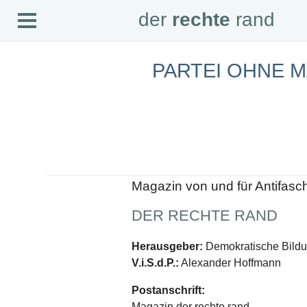
Open
der
rechte
rand
der
rechte
rand
Menu
PARTEI OHNE M
SEITEN
Home
Aktuell
Suche
Magazin
Audio
Abonnement
Downloads
Impressum
Magazin von und für Antifasc
Datenschutz
DER RECHTE RAND
SCHWERPUNKTE
Schwerpunkte Übersicht
Herausgeber:
Demokratische Bildun
Schwerpunkt AFD-Verbot
V.i.S.d.P.:
Alexander Hoffmann
Schwerpunkt zur USA und Faschist Trump
Schwerpunkt »Identitäre Bewegung«
Postanschrift:
Schwerpunkt NSU
Schwerpunkt »Reichsbürger«
Magazin der rechte rand