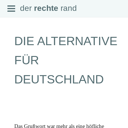
Open
der
rechte
rand
der
rechte
rand
Menu
DIE ALTERNATIVE
SEITEN
FÜR
Home
Aktuell
Suche
DEUTSCHLAND
Magazin
Audio
Abonnement
Downloads
Impressum
Datenschutz
SCHWERPUNKTE
Schwerpunkte Übersicht
Das Grußwort war mehr als eine höfliche