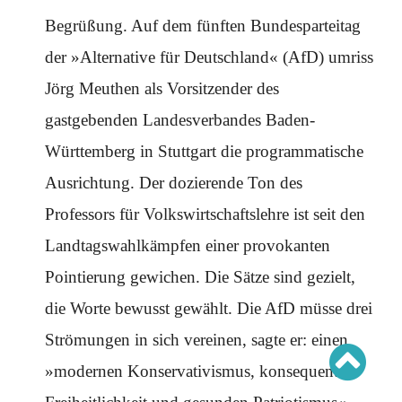
Schwerpunkt AFD-Verbot
Schwerpunkt zur USA und Faschist Trump
Begrüßung. Auf dem fünften Bundesparteitag
Schwerpunkt »Identitäre Bewegung«
Schwerpunkt NSU
der »Alternative für Deutschland« (AfD) umriss
Schwerpunkt »Reichsbürger«
Schwerpunkt NPD
Jörg Meuthen als Vorsitzender des
gastgebenden Landesverbandes Baden-
AUSGABEN
Württemberg in Stuttgart die programmatische
Ausgaben Übersicht
Ausgabe 221
Ausrichtung. Der dozierende Ton des
Ausgabe 220
Ausgabe 219
Ausgabe 218
Professors für Volkswirtschaftslehre ist seit den
Ausgabe 217
Ausgabe 216
Landtagswahlkämpfen einer provokanten
Pointierung gewichen. Die Sätze sind gezielt,
die Worte bewusst gewählt. Die AfD müsse drei
Strömungen in sich vereinen, sagte er: einen
»modernen Konservativismus, konsequente