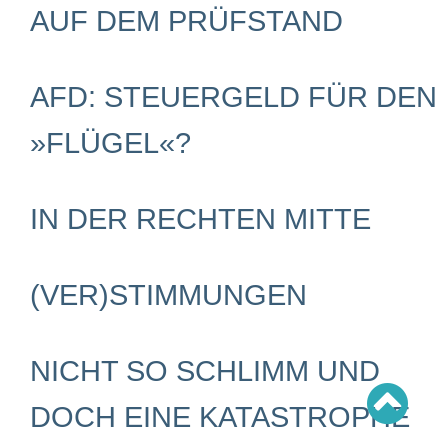
Schwerpunkt AFD-Verbot
UF DEM PRÜFSTAND
Schwerpunkt zur USA und Faschist Trump
Schwerpunkt »Identitäre Bewegung«
Schwerpunkt NSU
Schwerpunkt »Reichsbürger«
AFD: STEUERGELD FÜR DEN
Schwerpunkt NPD
AUSGABEN
»FLÜGEL«?
Ausgaben Übersicht
Ausgabe 221
Ausgabe 220
IN DER RECHTEN MITTE
Ausgabe 219
Ausgabe 218
Ausgabe 217
Ausgabe 216
(VER)STIMMUNGEN
NICHT SO SCHLIMM UND
DOCH EINE KATASTROPHE