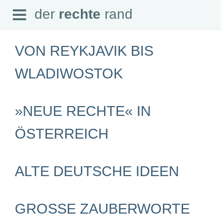
Open
der
rechte
rand
der
rechte
rand
Menu
VON REYKJAVIK BIS
WLADIWOSTOK
SEITEN
»NEUE RECHTE« IN
Home
Aktuell
Suche
ÖSTERREICH
Magazin
Audio
Abonnement
Downloads
ALTE DEUTSCHE IDEEN
Impressum
Datenschutz
SCHWERPUNKTE
GROSSE ZAUBERWORTE A
Schwerpunkte Übersicht