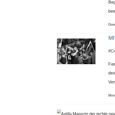
Beg
Schwerpunkt NPD
bee
AUSGABEN
Ausgaben Übersicht
Donn
Ausgabe 221
Ausgabe 220
Ausgabe 219
MI
Ausgabe 218
Ausgabe 217
Ausgabe 216
#C
Fas
des
Ver
Mont