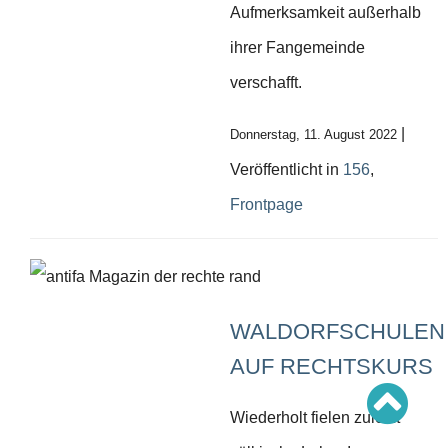
Schwerpunkt AFD-Verbot
Aufmerksamkeit außerhalb
Schwerpunkt zur USA und Faschist Trump
Schwerpunkt »Identitäre Bewegung«
ihrer Fangemeinde
Schwerpunkt NSU
Schwerpunkt »Reichsbürger«
verschafft.
Schwerpunkt NPD
AUSGABEN
|
Donnerstag, 11. August 2022
Ausgaben Übersicht
Veröffentlicht in
156
,
Ausgabe 221
Ausgabe 220
Frontpage
Ausgabe 219
Ausgabe 218
Ausgabe 217
Ausgabe 216
WALDORFSCHULEN
AUF RECHTSKURS
Wiederholt fielen zuletzt