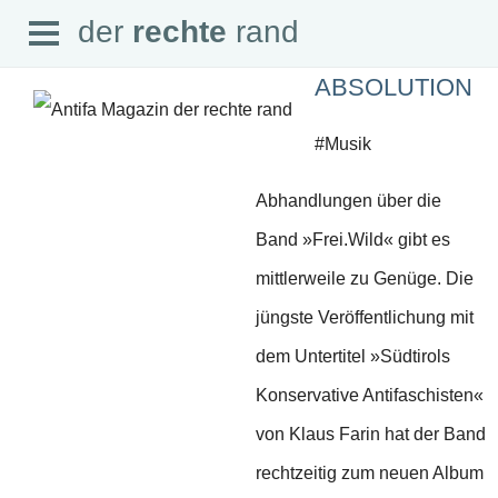
Open
der
rechte
rand
der
rechte
rand
Menu
ABSOLUTION
#Musik
Abhandlungen über die
SEITEN
Band »Frei.Wild« gibt es
Home
Aktuell
mittlerweile zu Genüge. Die
Suche
Magazin
jüngste Veröffentlichung mit
Audio
Abonnement
dem Untertitel »Südtirols
Downloads
Impressum
Konservative Antifaschisten«
Datenschutz
von Klaus Farin hat der Band
SCHWERPUNKTE
rechtzeitig zum neuen Album
Schwerpunkte Übersicht