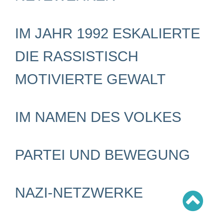
Schwerpunkt AFD-Verbot
Schwerpunkt zur USA und Faschist Trump
Schwerpunkt »Identitäre Bewegung«
Schwerpunkt NSU
IM JAHR 1992 ESKALIERTE
Schwerpunkt »Reichsbürger«
Schwerpunkt NPD
DIE RASSISTISCH
AUSGABEN
MOTIVIERTE GEWALT
Ausgaben Übersicht
Ausgabe 221
Ausgabe 220
Ausgabe 219
IM NAMEN DES VOLKES
Ausgabe 218
Ausgabe 217
Ausgabe 216
PARTEI UND BEWEGUNG
NAZI-NETZWERKE