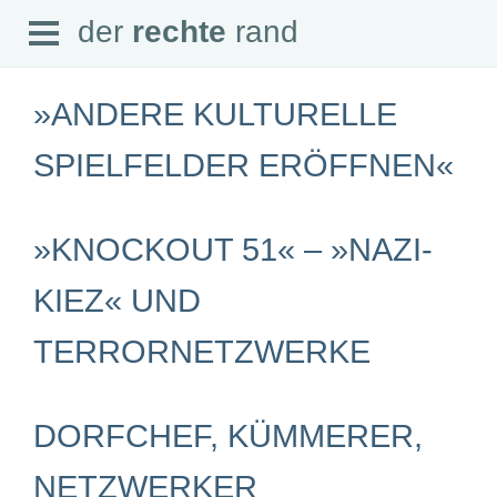
Open
der
rechte
rand
der
rechte
rand
Menu
»ANDERE KULTURELLE
SPIELFELDER ERÖFFNEN«
SEITEN
»KNOCKOUT 51« – »NAZI-
Home
Aktuell
Suche
KIEZ« UND
Magazin
Audio
TERRORNETZWERKE
Abonnement
Downloads
Impressum
Datenschutz
DORFCHEF, KÜMMERER,
SCHWERPUNKTE
NETZWERKER
Schwerpunkte Übersicht