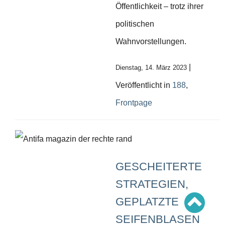
Schwerpunkt AFD-Verbot
Öffentlichkeit – trotz ihrer
Schwerpunkt zur USA und Faschist Trump
Schwerpunkt »Identitäre Bewegung«
politischen
Schwerpunkt NSU
Schwerpunkt »Reichsbürger«
Wahnvorstellungen.
Schwerpunkt NPD
AUSGABEN
|
Dienstag, 14. März 2023
Ausgaben Übersicht
Veröffentlicht in
188
,
Ausgabe 221
Ausgabe 220
Frontpage
Ausgabe 219
Ausgabe 218
Ausgabe 217
Ausgabe 216
GESCHEITERTE
STRATEGIEN,
GEPLATZTE
SEIFENBLASEN