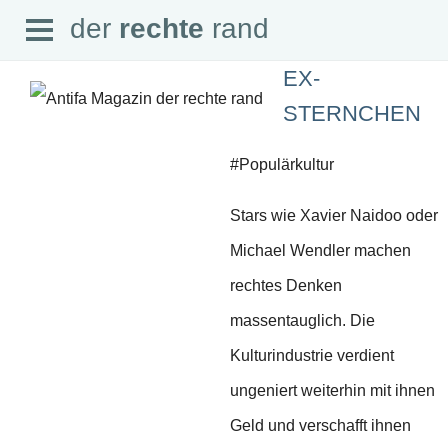
Open
der
rechte
rand
der
rechte
rand
Menu
EX-
STERNCHEN
#Populärkultur
SEITEN
Stars wie Xavier Naidoo oder
Home
Aktuell
Michael Wendler machen
Suche
Magazin
rechtes Denken
Audio
Abonnement
massentauglich. Die
Downloads
Impressum
Kulturindustrie verdient
Datenschutz
ungeniert weiterhin mit ihnen
SCHWERPUNKTE
Geld und verschafft ihnen
Schwerpunkte Übersicht