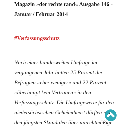
Schwerpunkt AFD-Verbot
Magazin »der rechte rand« Ausgabe 146 -
Schwerpunkt zur USA und Faschist Trump
Schwerpunkt »Identitäre Bewegung«
Januar / Februar 2014
Schwerpunkt NSU
Schwerpunkt »Reichsbürger«
Schwerpunkt NPD
#Verfassungsschutz
AUSGABEN
Ausgaben Übersicht
Ausgabe 221
Ausgabe 220
Nach einer bundesweiten Umfrage im
Ausgabe 219
Ausgabe 218
vergangenen Jahr hatten 25 Prozent der
Ausgabe 217
Ausgabe 216
Befragten »eher weniger« und 22 Prozent
»überhaupt kein Vertrauen« in den
Verfassungsschutz. Die Umfragewerte für den
niedersächsischen Geheimdienst dürften nach
den jüngsten Skandalen über unrechtmäßige