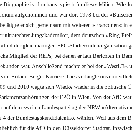
e Biographie ist durchaus typisch für dieses Milieu. Wleck
Studium aufgenommen und war dort 1978 bei der »Burschen
betätigte er sich gemeinsam mit weiteren »Franconen« in
er ultrarechter Jungakademiker, dem deutschen »Ring Freih
orbild der gleichnamigen FPÖ-Studierendenorganisation g
cke Mitglied der REPs, bei denen er laut Berichten in 
ingebunden war. Anschließend machte er bei der »WestLB« 
on Roland Berger Karriere. Dies verlangte unvermeidlich 
9 und 2010 wagte sich Wlecke wieder in die politische Öff
Parlamentsanhörungen der FPÖ in Wien. Von der AfD war e
ich auf dem zweiten Landesparteitag der NRW-»Alternative
z 4 der Bundestagskandidatenliste wählen. Weil aus dem 
ießlich für die AfD in den Düsseldorfer Stadtrat. Inzwisch