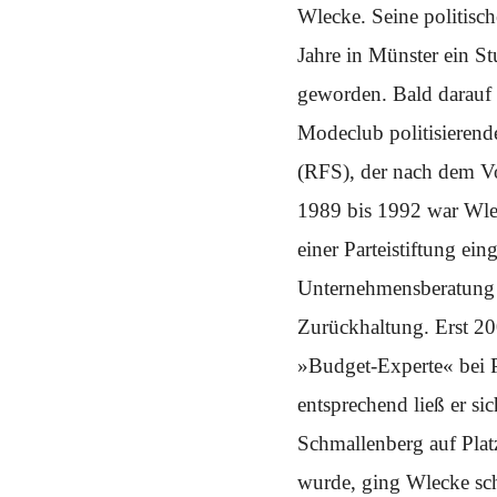
Schwerpunkt NPD
Wlecke. Seine politisch
Jahre in Münster ein 
AUSGABEN
geworden. Bald darauf 
Ausgaben Übersicht
Ausgabe 221
Modeclub politisierend
Ausgabe 220
Ausgabe 219
(RFS), der nach dem V
Ausgabe 218
Ausgabe 217
Ausgabe 216
1989 bis 1992 war Wle
einer Parteistiftung e
Unternehmensberatung v
Zurückhaltung. Erst 200
»Budget-Experte« bei 
entsprechend ließ er s
Schmallenberg auf Plat
wurde, ging Wlecke schl