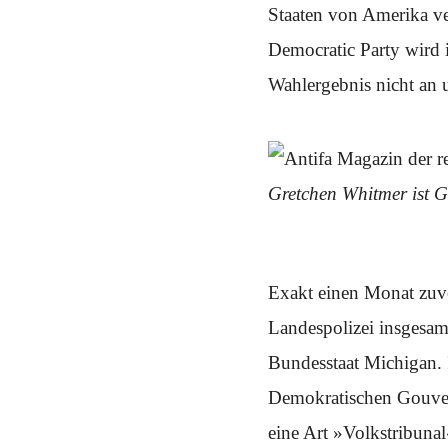
Schwerpunkt NPD
Staaten von Amerika ve
Democratic Party wird 
AUSGABEN
Wahlergebnis nicht an 
Ausgaben Übersicht
Ausgabe 221
Ausgabe 220
Ausgabe 219
Ausgabe 218
Ausgabe 217
Ausgabe 216
Gretchen Whitmer ist 
Exakt einen Monat zuv
Landespolizei insgesa
Bundesstaat Michigan. 
Demokratischen Gouver
eine Art »Volkstribunal