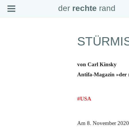
Open
der
rechte
rand
der
rechte
rand
Menu
SEITEN
STÜRMI
Home
Aktuell
Suche
Magazin
Audio
von Carl Kinsky
Abonnement
Downloads
Antifa-Magazin »der 
Impressum
Datenschutz
SCHWERPUNKTE
#USA
Schwerpunkte Übersicht
Schwerpunkt AFD-Verbot
Schwerpunkt zur USA und Faschist Trump
Schwerpunkt »Identitäre Bewegung«
Schwerpunkt NSU
Am 8. November 2020 st
Schwerpunkt »Reichsbürger«