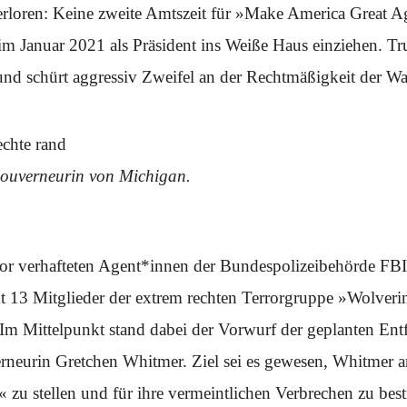
rloren: Keine zweite Amtszeit für »Make America Great A
im Januar 2021 als Präsident ins Weiße Haus einziehen. Tru
und schürt aggressiv Zweifel an der Rechtmäßigkeit der Wa
Gouverneurin von Michigan.
or verhafteten Agent*innen der Bundespolizeibehörde FB
mt 13 Mitglieder der extrem rechten Terrorgruppe »Wolv
Im Mittelpunkt stand dabei der Vorwurf der geplanten Ent
neurin Gretchen Whitmer. Ziel sei es gewesen, Whitmer 
« zu stellen und für ihre vermeintlichen Verbrechen zu best