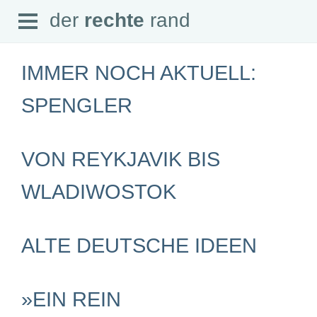
Open
der
rechte
rand
der
rechte
rand
Menu
IMMER NOCH AKTUELL:
SPENGLER
SEITEN
VON REYKJAVIK BIS
Home
Aktuell
Suche
WLADIWOSTOK
Magazin
Audio
Abonnement
Downloads
ALTE DEUTSCHE IDEEN
Impressum
Datenschutz
SCHWERPUNKTE
»EIN REIN
Schwerpunkte Übersicht