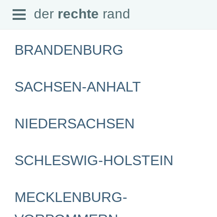
Open
der
rechte
rand
der
rechte
rand
Menu
BRANDENBURG
SACHSEN-ANHALT
SEITEN
Home
Aktuell
NIEDERSACHSEN
Suche
Magazin
Audio
Abonnement
SCHLESWIG-HOLSTEIN
Downloads
Impressum
Datenschutz
MECKLENBURG-
SCHWERPUNKTE
Schwerpunkte Übersicht