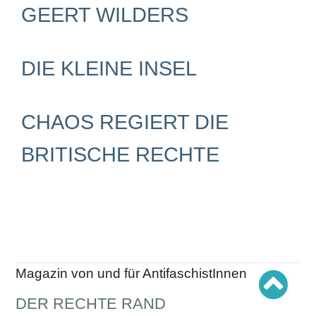
Schwerpunkt AFD-Verbot
GEERT WILDERS
Schwerpunkt zur USA und Faschist Trump
Schwerpunkt »Identitäre Bewegung«
Schwerpunkt NSU
Schwerpunkt »Reichsbürger«
DIE KLEINE INSEL
Schwerpunkt NPD
AUSGABEN
CHAOS REGIERT DIE
Ausgaben Übersicht
Ausgabe 221
Ausgabe 220
BRITISCHE RECHTE
Ausgabe 219
Ausgabe 218
Ausgabe 217
Ausgabe 216
Magazin von und für AntifaschistInnen
DER RECHTE RAND