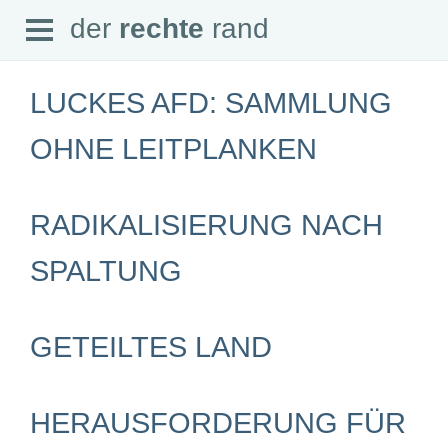
Open
der
rechte
rand
der
rechte
rand
Menu
LUCKES AFD: SAMMLUNG
OHNE LEITPLANKEN
SEITEN
RADIKALISIERUNG NACH
Home
Aktuell
Suche
SPALTUNG
Magazin
Audio
Abonnement
Downloads
GETEILTES LAND
Impressum
Datenschutz
SCHWERPUNKTE
HERAUSFORDERUNG FÜR
Schwerpunkte Übersicht