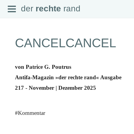
Open
der
rechte
rand
der
rechte
rand
Menu
CANCELCANCEL
SEITEN
von Patrice G. Poutrus
Home
Aktuell
Antifa-Magazin »der rechte rand« Ausgabe
Suche
Magazin
217 - November | Dezember 2025
Audio
Abonnement
Downloads
Impressum
Datenschutz
#Kommentar
SCHWERPUNKTE
Schwerpunkte Übersicht