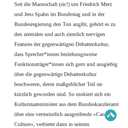
Schwerpunkt AFD-Verbot
Seit die Mannschaft (sic!) um Friedrich Merz
Schwerpunkt zur USA und Faschist Trump
Schwerpunkt »Identitäre Bewegung«
und Jens Spahn im Bundestag und in der
Schwerpunkt NSU
Schwerpunkt »Reichsbürger«
Bundesregierung den Ton angibt, gehört es zu
Schwerpunkt NPD
den zentralen und auch ziemlich nervigen
AUSGABEN
Features der gegenwärtigen Debattenkultur,
Ausgaben Übersicht
Ausgabe 221
dass Sprecher*innen beziehungsweise
Ausgabe 220
Ausgabe 219
Funktionsträger*innen sich gern und ausgiebig
Ausgabe 218
Ausgabe 217
über die gegenwärtige Debattenkultur
Ausgabe 216
beschweren, deren maßgeblicher Teil sie
kürzlich geworden sind. So mokiert sich ein
Kulturstaatsminister aus dem Bundeskanzleramt
über eine vermeintlich ausgreifende »Cancel
Culture«, verbietet dann in seinem