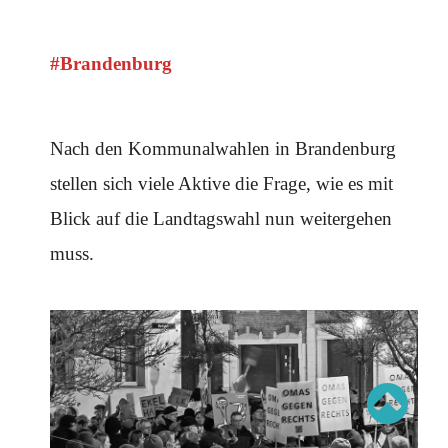
Schwerpunkt AFD-Verbot
Schwerpunkt zur USA und Faschist Trump
Schwerpunkt »Identitäre Bewegung«
Schwerpunkt NSU
#Brandenburg
Schwerpunkt »Reichsbürger«
Schwerpunkt NPD
AUSGABEN
Nach den Kommunalwahlen in Brandenburg
Ausgaben Übersicht
stellen sich viele Aktive die Frage, wie es mit
Ausgabe 221
Ausgabe 220
Blick auf die Landtagswahl nun weitergehen
Ausgabe 219
Ausgabe 218
muss.
Ausgabe 217
Ausgabe 216