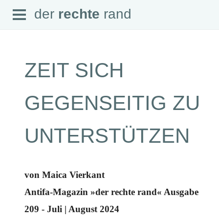
Open
der
rechte
rand
der
rechte
rand
Menu
ZEIT SICH
SEITEN
GEGENSEITIG ZU
Home
Aktuell
Suche
UNTERSTÜTZEN
Magazin
Audio
Abonnement
Downloads
Impressum
von Maica Vierkant
Datenschutz
Antifa-Magazin »der rechte rand« Ausgabe
SCHWERPUNKTE
209 - Juli | August 2024
Schwerpunkte Übersicht