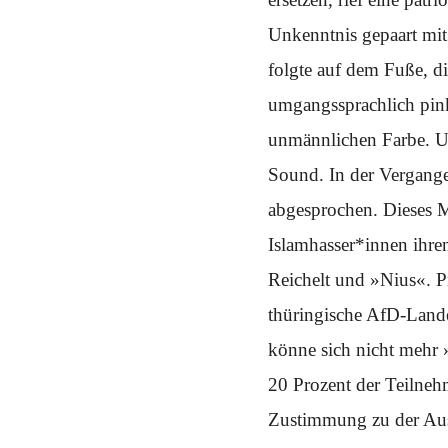
Schwerpunkt NPD
Unkenntnis gepaart mit
AUSGABEN
folgte auf dem Fuße, d
Ausgaben Übersicht
Ausgabe 221
umgangssprachlich pink
Ausgabe 220
Ausgabe 219
unmännlichen Farbe. Un
Ausgabe 218
Ausgabe 217
Sound. In der Vergang
Ausgabe 216
abgesprochen. Dieses M
Islamhasser*innen ihre
Reichelt und »Nius«. P
thüringische AfD-Lande
könne sich nicht mehr »
20 Prozent der Teilneh
Zustimmung zu der Auss