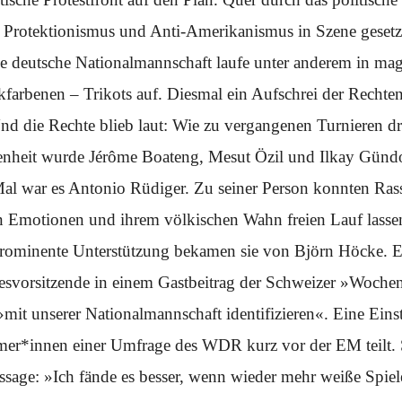
 Protektionismus und Anti-Amerikanismus in Szene gesetz
ie deutsche Nationalmannschaft laufe unter anderem in ma
farbenen – Trikots auf. Diesmal ein Aufschrei der Rechten
d die Rechte blieb laut: Wie zu vergangenen Turnieren dr
enheit wurde Jérôme Boateng, Mesut Özil und Ilkay Günd
al war es Antonio Rüdiger. Zu seiner Person konnten Ras
n Emotionen und ihrem völkischen Wahn freien Lauf lassen
rominente Unterstützung bekamen sie von Björn Höcke. En
svorsitzende in einem Gastbeitrag der Schweizer »Wochenz
mit unserer Nationalmannschaft identifizieren«. Eine Einst
mer*innen einer Umfrage des WDR kurz vor der EM teilt. 
age: »Ich fände es besser, wenn wieder mehr weiße Spiele