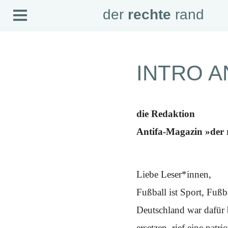
Open
der
rechte
rand
der
rechte
rand
Menu
SEITEN
INTRO A
Home
Aktuell
Suche
Magazin
Audio
die Redaktion
Abonnement
Downloads
Antifa-Magazin »der 
Impressum
Datenschutz
SCHWERPUNKTE
Liebe Leser*innen,
Schwerpunkte Übersicht
Schwerpunkt AFD-Verbot
Fußball ist Sport, Fußba
Schwerpunkt zur USA und Faschist Trump
Schwerpunkt »Identitäre Bewegung«
Deutschland war dafür 
Schwerpunkt NSU
Schwerpunkt »Reichsbürger«
ersetzen, rief eine pat