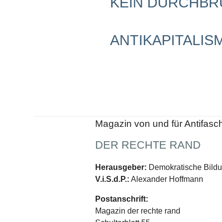
KEIN DURCHB
Schwerpunkt NPD
AUSGABEN
ANTIKAPITALI
Ausgaben Übersicht
Ausgabe 221
Ausgabe 220
Ausgabe 219
Ausgabe 218
Ausgabe 217
Ausgabe 216
Magazin von und für Antifasc
DER RECHTE RAND
Herausgeber:
Demokratische Bildun
V.i.S.d.P.:
Alexander Hoffmann
Postanschrift:
Magazin der rechte rand